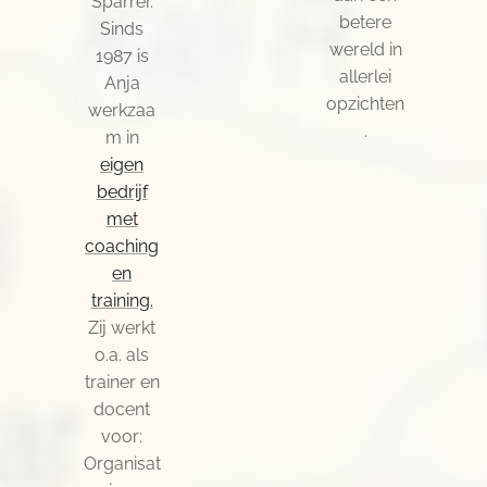
Sparrer.
betere
Sinds
wereld in
1987 is
allerlei
Anja
opzichten
werkzaa
.
m in
eigen
bedrijf
met
coaching
en
training.
Zij werkt
o.a. als
trainer en
docent
voor:
Organisat