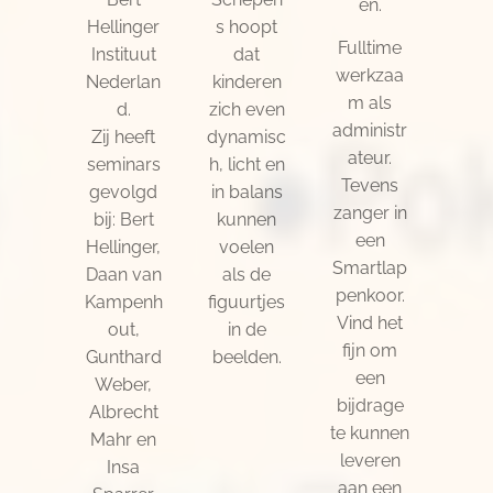
en.
Hellinger
s hoopt
Fulltime
Instituut
dat
werkzaa
Nederlan
kinderen
m als
d.
zich even
administr
Zij heeft
dynamisc
ateur.
seminars
h, licht en
Tevens
gevolgd
in balans
zanger in
bij: Bert
kunnen
een
Hellinger,
voelen
Smartlap
Daan van
als de
penkoor.
Kampenh
figuurtjes
Vind het
out,
in de
fijn om
Gunthard
beelden.
een
Weber,
bijdrage
Albrecht
te kunnen
Mahr en
leveren
Insa
aan een