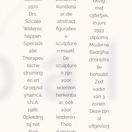
bezig
1970
kunstena
met
Drs.
ar die
cijfertjes.
Sociale
abstract
In juni
Wetensc
figuratiev
1993
happen.
e
diploma
Specialis
sculpture
Moderne
atie:
n maakt.
Bedrijfsa
Therapeu
De
dministra
tische
sculpture
tie
stroming
n zijn
behaald.
en en
voor
Zelf
Groepsd
iedereen
vader
ynamca.
herkenba
van 3
U.v.A.
ar, ook
zonen.
1986.
voor
Deze zijn
Opleiding
kinderen.
al
bij het
Theo
uitgevlog
Bert
Schepen