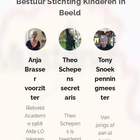
Bestuur Stichting Kinderen in
Beeld
Anja
Theo
Tony
Brasse
Schepe
Snoek
r
ns
pennin
voorzit
secret
gmees
ter
aris
ter
Rietveld
Academi
Theo
Van
e 1968
Schepen
jongs af
Akte LO
s is
aan al
tekenen
beeldend