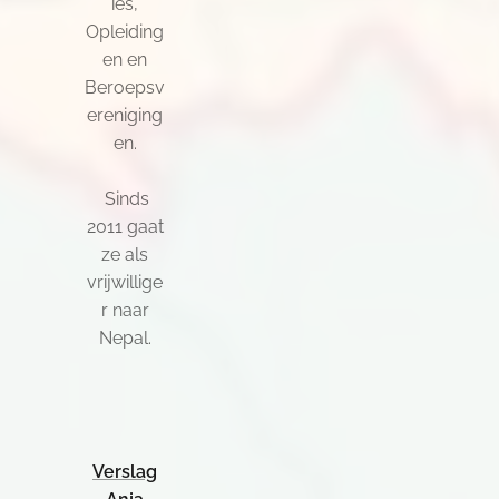
ies,
Opleiding
en en
Beroepsv
ereniging
en.
Sinds
2011 gaat
ze als
vrijwillige
r naar
Nepal.
Verslag